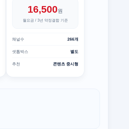
16,500
원
월요금 / 3년 약정결합 기준
채널수
266개
셋톱박스
별도
추천
콘텐츠 중시형