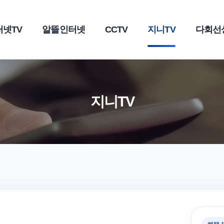
터넷TV
알뜰인터넷
CCTV
지니TV
다회선
지니TV