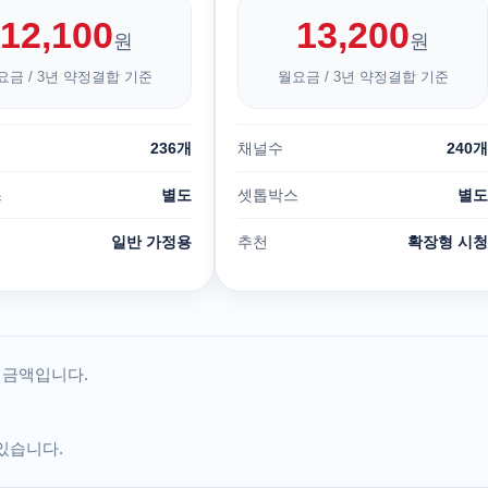
12,100
13,200
원
원
요금 / 3년 약정결합 기준
월요금 / 3년 약정결합 기준
236개
채널수
240개
스
별도
셋톱박스
별도
일반 가정용
추천
확장형 시청
함 금액입니다.
 있습니다.